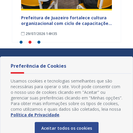
ica e
Prefeitura de Juazeiro fortalece cultura
Prefeit
organizacional com ciclo de capacitações
qualif
para servidores
a efic
29/07/2026 14H35
28/07
públic
Preferência de Cookies
Usamos cookies e tecnologias semelhantes que são
necessárias para operar o site. Você pode consentir com
o nosso uso de cookies clicando em "Aceitar" ou
gerenciar suas preferências clicando em “Minhas opções”.
Para obter mais informações sobre os tipos de cookies,
como utilizamos e quais dados são coletados, leia nossa
Política de Privacidade
.
Aceitar todos os cookies