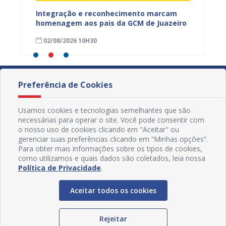
s,
Integração e reconhecimento marcam
Projua 
vantes
homenagem aos pais da GCM de Juazeiro
lança 
fortale
02/08/2026 10H30
29/07
idosa
Preferência de Cookies
Usamos cookies e tecnologias semelhantes que são
necessárias para operar o site. Você pode consentir com
o nosso uso de cookies clicando em "Aceitar" ou
gerenciar suas preferências clicando em “Minhas opções”.
Para obter mais informações sobre os tipos de cookies,
como utilizamos e quais dados são coletados, leia nossa
Política de Privacidade
.
Aceitar todos os cookies
Redes Sociais
Rejeitar