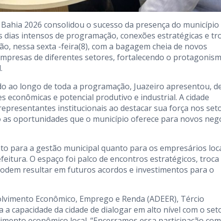
ex Bahia 2026 consolidou o sucesso da presença do município
s dias intensos de programação, conexões estratégicas e tr
ção, nessa sexta -feira(8), com a bagagem cheia de novos
mpresas de diferentes setores, fortalecendo o protagonis
.
o ao longo de toda a programação, Juazeiro apresentou, d
s econômicas e potencial produtivo e industrial. A cidade
epresentantes institucionais ao destacar sua força nos set
ndo as oportunidades que o município oferece para novos neg
nto para a gestão municipal quanto para os empresários loc
eitura. O espaço foi palco de encontros estratégicos, troca
podem resultar em futuros acordos e investimentos para o
volvimento Econômico, Emprego e Renda (ADEER), Tércio
a a capacidade da cidade de dialogar em alto nível com o set
vimento econômico local. “Encerramos essa participação com