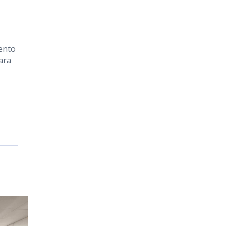
ento
ara