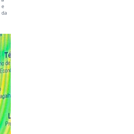
 e
 da