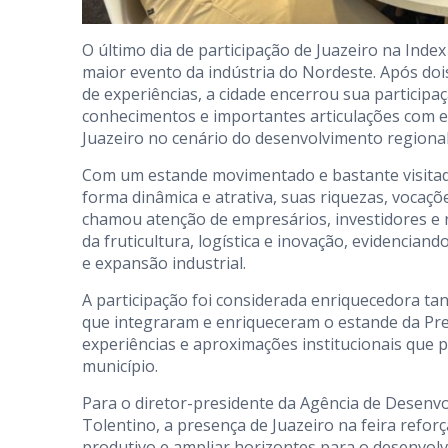
O último dia de participação de Juazeiro na Ind
maior evento da indústria do Nordeste. Após doi
de experiências, a cidade encerrou sua participa
conhecimentos e importantes articulações com e
Juazeiro no cenário do desenvolvimento regional
Com um estande movimentado e bastante visitad
forma dinâmica e atrativa, suas riquezas, vocaçõe
chamou atenção de empresários, investidores e r
da fruticultura, logística e inovação, evidencia
e expansão industrial.
A participação foi considerada enriquecedora ta
que integraram e enriqueceram o estande da Pref
experiências e aproximações institucionais que 
município.
Para o diretor-presidente da Agência de Desen
Tolentino, a presença de Juazeiro na feira reforç
produtivo e ampliar horizontes para o desenvol