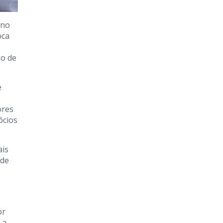
 no
oca
mo de
e
ores
ócios
ais
 de
or
 a