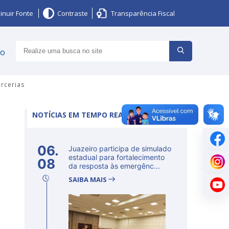
inuir Fonte
Contraste
Transparência Fiscal
ço
rcerias
NOTÍCIAS EM TEMPO REAL
06.
Juazeiro participa de simulado
estadual para fortalecimento
08
da resposta às emergênc...
SAIBA MAIS