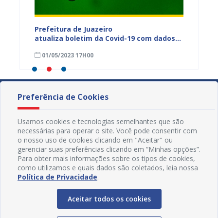
dos da
Prefeitura de Juazeiro
Prefeit
ia
atualiza boletim da Covid-19 com dados
Covid-
 das
semanais de 23 a 29 de abril
de abri
01/05/2023 17H00
24/04
Preferência de Cookies
Usamos cookies e tecnologias semelhantes que são
necessárias para operar o site. Você pode consentir com
o nosso uso de cookies clicando em "Aceitar" ou
gerenciar suas preferências clicando em “Minhas opções”.
Para obter mais informações sobre os tipos de cookies,
como utilizamos e quais dados são coletados, leia nossa
Política de Privacidade
.
Aceitar todos os cookies