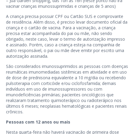
– Juá Garden Shopping, das 10h às 16h (neste ponto não irá
vacinar crianças imunossuprimidas e crianças de 5 anos)
A criança precisa possuir CPF ou Cartão SUS e comprovante
de residência. Além disso, é preciso levar documento oficial da
criança e o cartão de vacina. Para a vacinação, a criança
precisa estar acompanhada do pai ou mãe, não sendo
obrigado, neste caso, levar o termo de autorização impresso
e assinado. Porém, caso a criança esteja na companhia de
outro responsável, o pai ou mãe deve emitir por escrito uma
autorização assinada.
São considerados imunossuprimidos as pessoas com doenças
reumáticas imunomediadas sistêmicas em atividade e em uso
de dose de prednisona equivalente a 10 mg/dia ou recebendo
pulsoterapia com corticóide e/ou ciclofosfamida; demais
indivíduos em uso de imunossupressores ou com
imunodeficiências primárias; pacientes oncológicos que
realizaram tratamento quimioterápico ou radioterápico nos
últimos 6 meses; neoplasias hematológicas e pacientes renais
crônicos.
Pessoas com 12 anos ou mais
Nesta quarta-feira não haverá vacinação de primeira dose