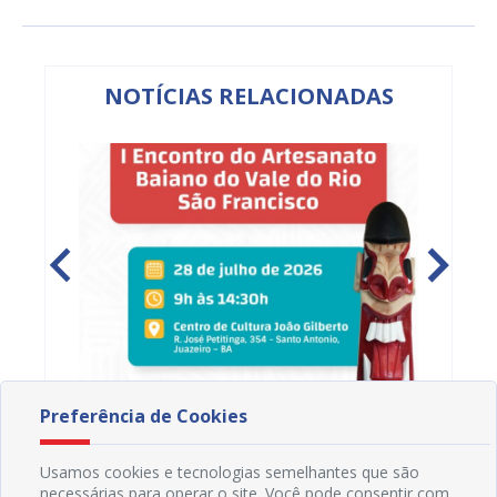
NOTÍCIAS RELACIONADAS
Preferência de Cookies
 Vale
Juazeiro recebe I Encontro do Artesanato
Prefeit
r e
Baiano do Vale do Rio São Francisco;
prelim
inscrições estão abertas
prazo 
Usamos cookies e tecnologias semelhantes que são
25/07/2026 19H09
23/07
necessárias para operar o site. Você pode consentir com