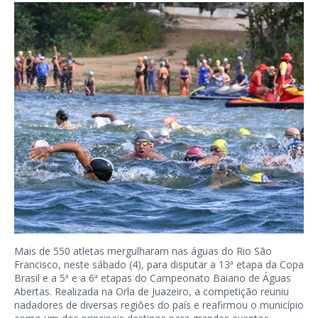
Mais de 550 atletas mergulharam nas águas do Rio São
Francisco, neste sábado (4), para disputar a 13ª etapa da Copa
Brasil e a 5ª e a 6ª etapas do Campeonato Baiano de Águas
Abertas. Realizada na Orla de Juazeiro, a competição reuniu
nadadores de diversas regiões do país e reafirmou o município