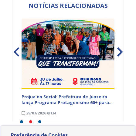
NOTÍCIAS RELACIONADAS
s,
Projua no Social: Prefeitura de Juazeiro
PROJUA 
vantes
lança Programa Protagonismo 60+ para
atendi
fortalecer políticas voltadas à pessoa
29/07/2026 8H34
27/07
idosa
Preferência de Cookies