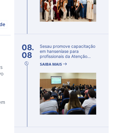
úde
08.
Sesau promove capacitação
em hanseníase para
08
profissionais da Atenção
Primária...
SAIBA MAIS
os
vo
 em