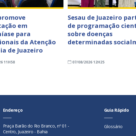
 promove
Sesau de Juazeiro par
tação em
de programação cient
íase para
sobre doenças
sionais da Atenção
determinadas social
ia de Juazeiro
26 11H58
07/08/2026 12H25
Endereço
Guia Rápido
Praça Barão do Rio Branco, nº 01 -
Glossário
Centro, Juazeiro - Bahia