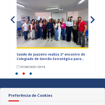
Saúde de Juazeiro realiza 2ª encontro do
Saúde 
nças
Colegiado de Gestão Estratégica para
com aç
fortalecer planejamento e
voltad
07/08/2026 12H18
07/08
monitoramento do SUS
Preferência de Cookies