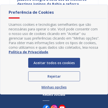
anos em
destinos juninos da Bahia e reforça
Ciclís
protagonismo no turismo cultural
Pais n
Preferência de Cookies
07/08/2026 15H09
07/08
Usamos cookies e tecnologias semelhantes que são
necessárias para operar o site. Você pode consentir com
o nosso uso de cookies clicando em "Aceitar" ou
gerenciar suas preferências clicando em “Minhas opções”.
Para obter mais informações sobre os tipos de cookies,
como utilizamos e quais dados são coletados, leia nossa
Política de Privacidade
.
Aceitar todos os cookies
Rejeitar
Minhas opções
Redes Sociais