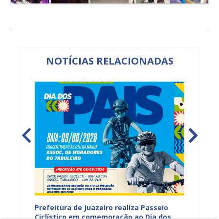
NOTÍCIAS RELACIONADAS
hores
Prefeitura de Juazeiro realiza Passeio
I Enco
a
Ciclístico em comemoração ao Dia dos
do Rio 