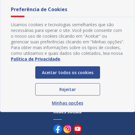
Pais neste domingo (9)
debate
Preferência de Cookies
07/08/2026 11H45
30/07
Usamos cookies e tecnologias semelhantes que são
necessárias para operar o site. Você pode consentir com
o nosso uso de cookies clicando em "Aceitar" ou
gerenciar suas preferências clicando em “Minhas opções”.
Para obter mais informações sobre os tipos de cookies,
como utilizamos e quais dados são coletados, leia nossa
Política de Privacidade
.
Aceitar todos os cookies
Rejeitar
Minhas opções
Redes Sociais