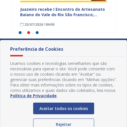
 Vale
Juazeiro recebe I Encontro do Artesanato
Prefeit
r e
Baiano do Vale do Rio São Francisco;
prelim
inscrições estão abertas
prazo 
25/07/2026 19H09
23/07
Preferência de Cookies
Usamos cookies e tecnologias semelhantes que são
necessárias para operar o site. Você pode consentir com
o nosso uso de cookies clicando em "Aceitar" ou
gerenciar suas preferências clicando em “Minhas opções”.
Para obter mais informações sobre os tipos de cookies,
como utilizamos e quais dados são coletados, leia nossa
Política de Privacidade
.
Aceitar todos os cookies
Redes Sociais
Rejeitar