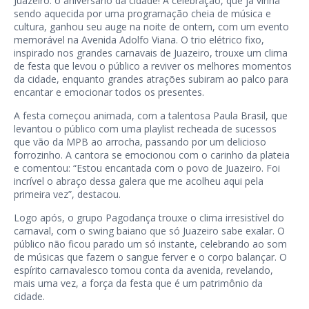
Juazeiro: o aniversário da cidade! A celebração, que já vinha
sendo aquecida por uma programação cheia de música e
cultura, ganhou seu auge na noite de ontem, com um evento
memorável na Avenida Adolfo Viana. O trio elétrico fixo,
inspirado nos grandes carnavais de Juazeiro, trouxe um clima
de festa que levou o público a reviver os melhores momentos
da cidade, enquanto grandes atrações subiram ao palco para
encantar e emocionar todos os presentes.
A festa começou animada, com a talentosa Paula Brasil, que
levantou o público com uma playlist recheada de sucessos
que vão da MPB ao arrocha, passando por um delicioso
forrozinho. A cantora se emocionou com o carinho da plateia
e comentou: “Estou encantada com o povo de Juazeiro. Foi
incrível o abraço dessa galera que me acolheu aqui pela
primeira vez”, destacou.
Logo após, o grupo Pagodança trouxe o clima irresistível do
carnaval, com o swing baiano que só Juazeiro sabe exalar. O
público não ficou parado um só instante, celebrando ao som
de músicas que fazem o sangue ferver e o corpo balançar. O
espírito carnavalesco tomou conta da avenida, revelando,
mais uma vez, a força da festa que é um patrimônio da
cidade.