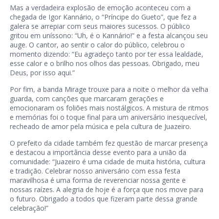
Mas a verdadeira explosão de emoção aconteceu com a
chegada de Igor Kannário, o “Príncipe do Gueto”, que fez a
galera se arrepiar com seus maiores sucessos. O público
gritou em uníssono: “Uh, é o Kannário!” e a festa alcançou seu
auge. O cantor, ao sentir o calor do público, celebrou o
momento dizendo: “Eu agradeço tanto por ter essa lealdade,
esse calor e o brilho nos olhos das pessoas. Obrigado, meu
Deus, por isso aqui.”
Por fim, a banda Mirage trouxe para a noite o melhor da velha
guarda, com canções que marcaram gerações e
emocionaram os foliões mais nostálgicos. A mistura de ritmos
e memórias foi o toque final para um aniversário inesquecível,
recheado de amor pela música e pela cultura de Juazeiro.
O prefeito da cidade também fez questão de marcar presença
e destacou a importância desse evento para a união da
comunidade: “Juazeiro é uma cidade de muita história, cultura
e tradição. Celebrar nosso aniversário com essa festa
maravilhosa é uma forma de reverenciar nossa gente e
nossas raízes. A alegria de hoje é a força que nos move para
o futuro. Obrigado a todos que fizeram parte dessa grande
celebração!”