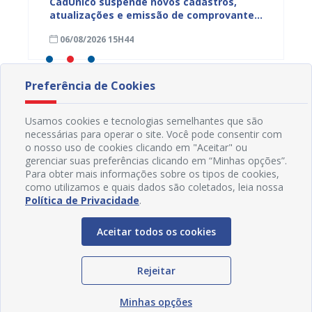
CadÚnico suspende novos cadastros,
Projua 
atualizações e emissão de comprovantes
lança 
ação
nesta sexta-feira (7), em Juazeiro
fortale
06/08/2026 15H44
29/07
idosa
Preferência de Cookies
Usamos cookies e tecnologias semelhantes que são
necessárias para operar o site. Você pode consentir com
o nosso uso de cookies clicando em "Aceitar" ou
gerenciar suas preferências clicando em “Minhas opções”.
Para obter mais informações sobre os tipos de cookies,
como utilizamos e quais dados são coletados, leia nossa
Política de Privacidade
.
Aceitar todos os cookies
Rejeitar
Redes Sociais
Minhas opções