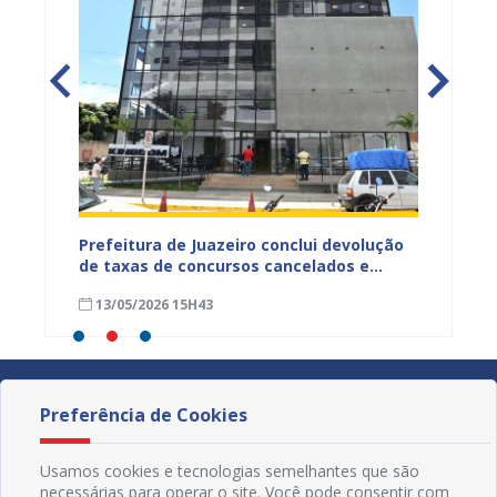
Prefeitura de Juazeiro conclui devolução
Contri
tação
de taxas de concursos cancelados e
descon
garante ressarcimento a candidatos
13/05/2026 15H43
20/03
Preferência de Cookies
Usamos cookies e tecnologias semelhantes que são
necessárias para operar o site. Você pode consentir com