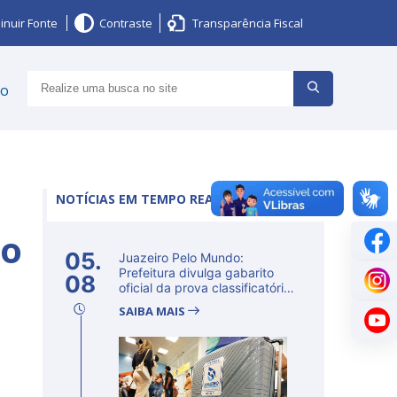
inuir Fonte
Contraste
Transparência Fiscal
ço
NOTÍCIAS EM TEMPO REAL
ro
05.
Juazeiro Pelo Mundo:
Prefeitura divulga gabarito
08
oficial da prova classificatória
ne...
SAIBA MAIS