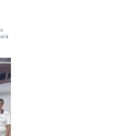
os
será