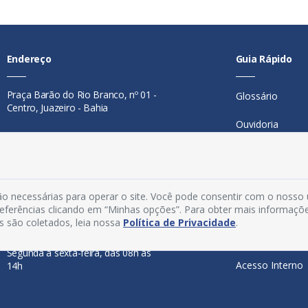
Endereço
Guia Rápido
Praça Barão do Rio Branco, nº 01 -
Glossário
Centro, Juazeiro - Bahia
Ouvidoria
Contato
Mapa do Site
Telefone:
74 98846-0016
Perguntas Freq
Email:
ouvidoria@juazeiro.ba.gov.br
o necessárias para operar o site. Você pode consentir com o nosso
Manual de Nav
preferências clicando em “Minhas opções”. Para obter mais informaçõ
Horário De Funcionamento
s são coletados, leia nossa
Política de Privacidade
.
Política de Priv
Segunda a sexta-feira, das 08h às
Acesso Interno
14h