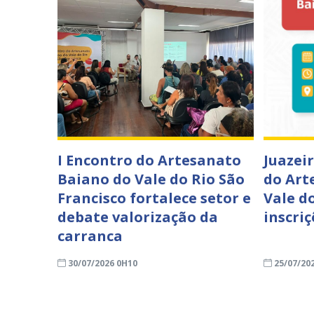
I Encontro do Artesanato
Juazei
Baiano do Vale do Rio São
do Art
Francisco fortalece setor e
Vale do
debate valorização da
inscri
carranca
30/07/2026 0H10
25/07/20