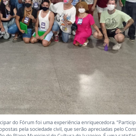
icipar do Fórum foi uma experiência enriquecedora. “Particip
opostas pela sociedade civil, que serão apreciadas pelo Con
ão do Plano Municipal de Cultura de Juazeiro. É uma satisfa