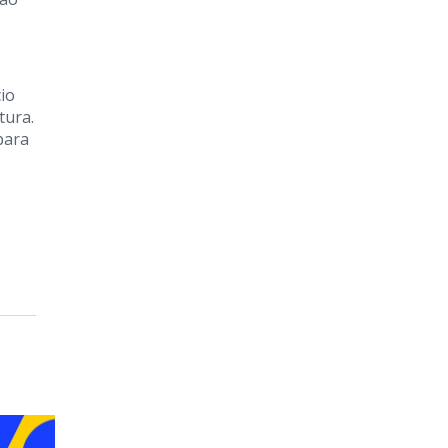
cio
tura.
para