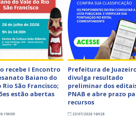
ro recebe I Encontro
Prefeitura de Juazeir
esanato Baiano do
divulga resultado
 Rio São Francisco;
preliminar dos editai
ções estão abertas
PNAB e abre prazo pa
recursos
26 19H09
23/07/2026 16H28