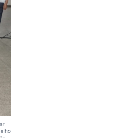
ar
selho
ção