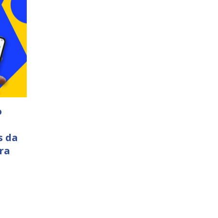
o
s da
ra