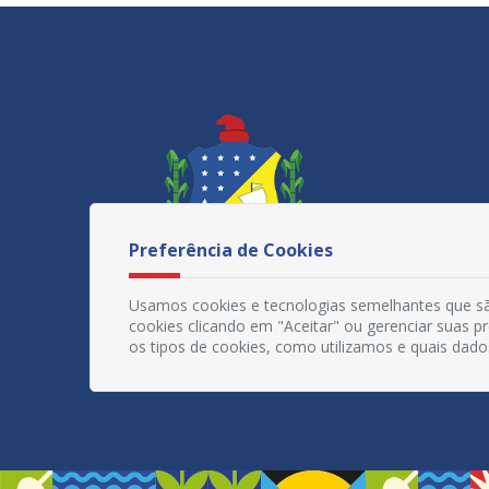
Preferência de Cookies
Usamos cookies e tecnologias semelhantes que sã
cookies clicando em "Aceitar" ou gerenciar suas 
os tipos de cookies, como utilizamos e quais dado