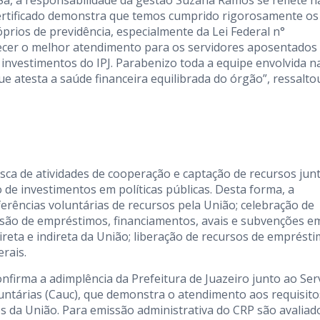
 certificado demonstra que temos cumprido rigorosamente os
óprios de previdência, especialmente da Lei Federal n°
cer o melhor atendimento para os servidores aposentados
 investimentos do IPJ. Parabenizo toda a equipe envolvida n
e atesta a saúde financeira equilibrada do órgão”, ressalto
ca de atividades de cooperação e captação de recursos jun
ão de investimentos em políticas públicas. Desta forma, a
ferências voluntárias de recursos pela União; celebração de
essão de empréstimos, financiamentos, avais e subvenções e
ireta e indireta da União; liberação de recursos de emprést
erais.
nfirma a adimplência da Prefeitura de Juazeiro junto ao Ser
untárias (Cauc), que demonstra o atendimento aos requisito
sos da União. Para emissão administrativa do CRP são avaliad