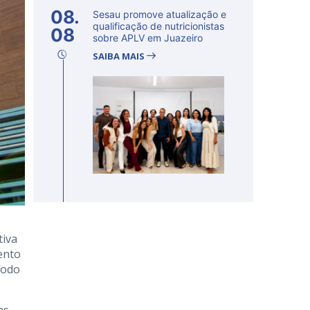
08.
Sesau promove atualização e
qualificação de nutricionistas
08
sobre APLV em Juazeiro
SAIBA MAIS
tiva
ento
íodo
as