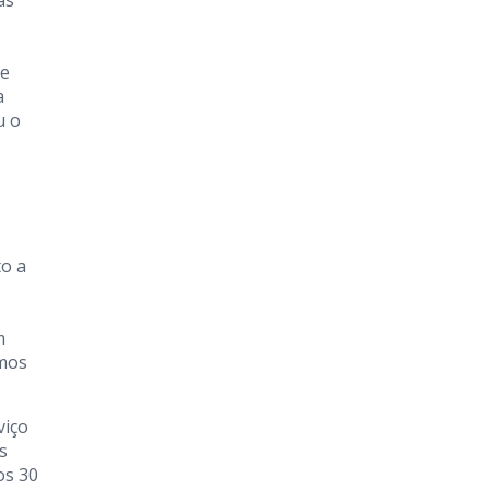
 e
a
u o
to a
m
imos
viço
s
os 30