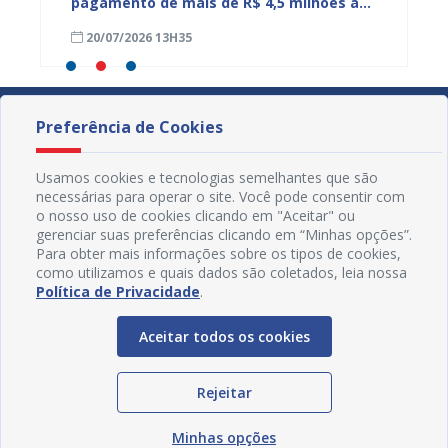
tos do
pagamento de mais de R$ 4,5 milhões a
fortal
aposentados e pensionistas municipais
demand
20/07/2026 13H35
17/07
educa
Preferência de Cookies
Usamos cookies e tecnologias semelhantes que são
necessárias para operar o site. Você pode consentir com
o nosso uso de cookies clicando em "Aceitar" ou
gerenciar suas preferências clicando em “Minhas opções”.
Para obter mais informações sobre os tipos de cookies,
como utilizamos e quais dados são coletados, leia nossa
Política de Privacidade
.
Aceitar todos os cookies
Redes Sociais
Rejeitar
Minhas opções