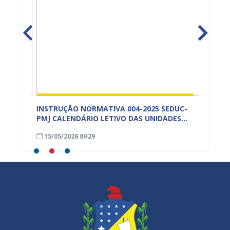
ECULTE
INSTRUÇÃO NORMATIVA 004-2025 SEDUC-
INSTRU
IOMAS
PMJ CALENDÁRIO LETIVO DAS UNIDADES
PMJ A
ESCOLARES – ANEXO
ESPECI
15/05/2026 8H29
13/05