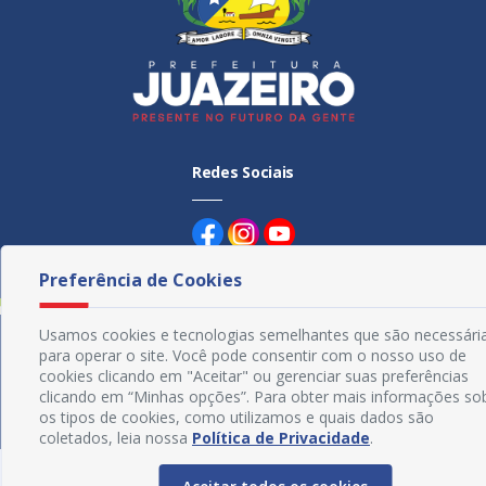
Redes Sociais
Preferência de Cookies
Usamos cookies e tecnologias semelhantes que são necessári
para operar o site. Você pode consentir com o nosso uso de
© Copyright 2018 - 2021 Prefeitura Municipal de Juazeiro -
cookies clicando em "Aceitar" ou gerenciar suas preferências
BA | Desenvolvido por
SOGO
Tecnologia
clicando em “Minhas opções”. Para obter mais informações so
os tipos de cookies, como utilizamos e quais dados são
coletados, leia nossa
Política de Privacidade
.