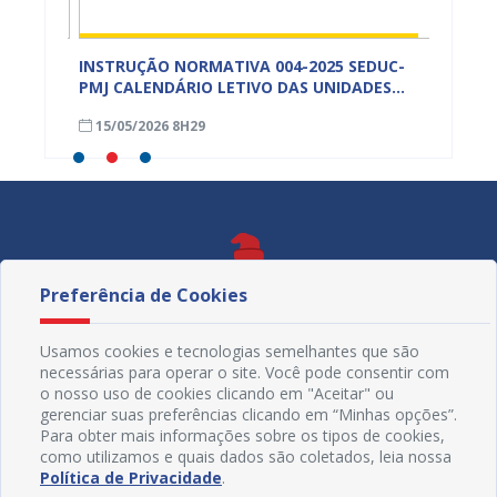
ECULTE
INSTRUÇÃO NORMATIVA 004-2025 SEDUC-
INSTRU
IOMAS
PMJ CALENDÁRIO LETIVO DAS UNIDADES
PMJ A
ESCOLARES – ANEXO
ESPECI
15/05/2026 8H29
13/05
Preferência de Cookies
Usamos cookies e tecnologias semelhantes que são
necessárias para operar o site. Você pode consentir com
o nosso uso de cookies clicando em "Aceitar" ou
gerenciar suas preferências clicando em “Minhas opções”.
Para obter mais informações sobre os tipos de cookies,
como utilizamos e quais dados são coletados, leia nossa
Política de Privacidade
.