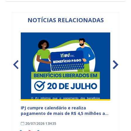
NOTÍCIAS RELACIONADAS
IPJ cumpre calendário e realiza
Reuniõ
tos do
pagamento de mais de R$ 4,5 milhões a
fortal
aposentados e pensionistas municipais
demand
20/07/2026 13H35
17/07
educa