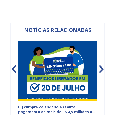
NOTÍCIAS RELACIONADAS
IPJ cumpre calendário e realiza
Reuniõ
tos do
pagamento de mais de R$ 4,5 milhões a
fortal