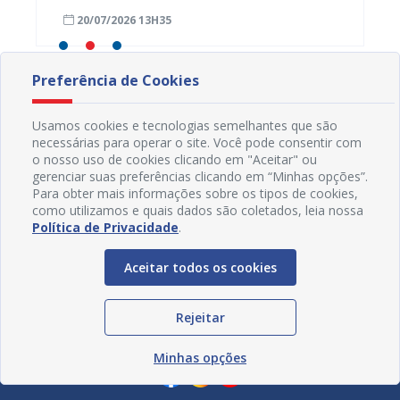
aposentados e pensionistas municipais
demand
20/07/2026 13H35
17/07
educa
Preferência de Cookies
Usamos cookies e tecnologias semelhantes que são
necessárias para operar o site. Você pode consentir com
o nosso uso de cookies clicando em "Aceitar" ou
gerenciar suas preferências clicando em “Minhas opções”.
Para obter mais informações sobre os tipos de cookies,
como utilizamos e quais dados são coletados, leia nossa
Política de Privacidade
.
Aceitar todos os cookies
Rejeitar
Redes Sociais
Minhas opções