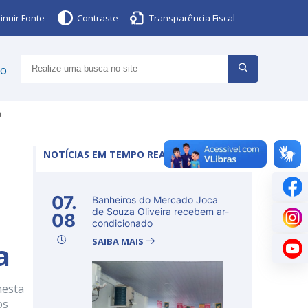
inuir Fonte
Contraste
Transparência Fiscal
ço
a
NOTÍCIAS EM TEMPO REAL
07.
Banheiros do Mercado Joca
de Souza Oliveira recebem ar-
08
condicionado
SAIBA MAIS
a
nesta
os