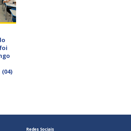
do
foi
ngo
 (04)
Redes Sociais