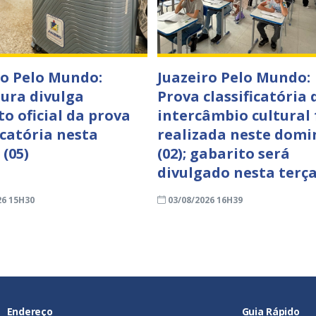
ro Pelo Mundo:
Juazeiro Pelo Mundo:
tura divulga
Prova classificatória 
to oficial da prova
intercâmbio cultural 
icatória nesta
realizada neste domi
 (05)
(02); gabarito será
divulgado nesta terça
26 15H30
03/08/2026 16H39
Endereço
Guia Rápido