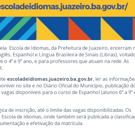
ela Escola de Idiomas, da Prefeitura de Juazeiro, encerram 
glês, Espanhol e Língua Brasileira de Sinais (Libras), voltad
e o 4º e 9º ano, e para professores que atuam na rede. As
t.
site
escoladeidiomas.juazeiro.ba.gov.br
, ler as informaçõe
nível no site e no Diário Oficial do Município, publicação do
 vagas disponíveis para o curso de Espanhol (alunos 6º a 9º 
ca de inscrição, até o limite das vagas disponibilizadas. Os
da Escola de Idiomas, onde também será publicada a classifica
cumentação e efetivação da matrícula.