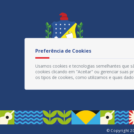
Preferência de Cookies
Usamos cookies e tecnologias semelhantes que sã
cookies clicando em "Aceitar" ou gerenciar suas 
os tipos de cookies, como utilizamos e quais dado
© Copyright 20