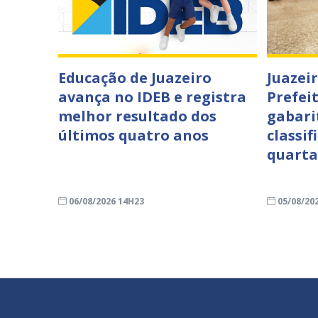
Educação de Juazeiro
Juazei
avança no IDEB e registra
Prefei
melhor resultado dos
gabari
últimos quatro anos
classif
quarta
06/08/2026 14H23
05/08/20