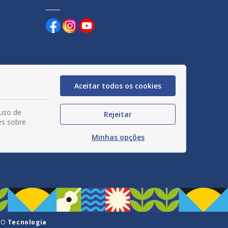
Aceitar todos os cookies
uentes
egação
 uso de
Rejeitar
es sobre
acidade
Minhas opções
GO
Tecnologia