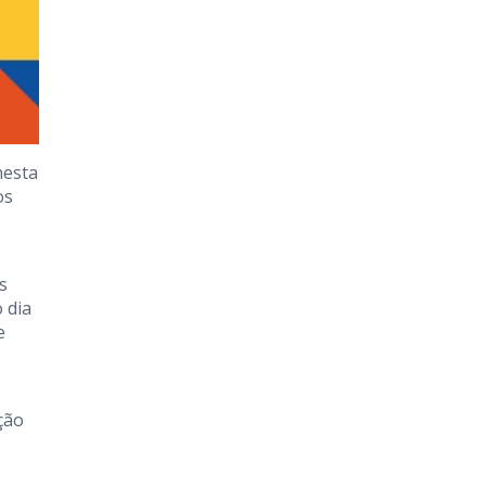
nesta
os
s
 dia
e
ção