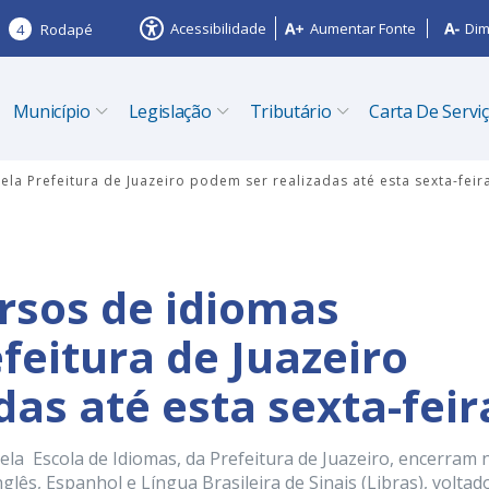
Acessibilidade
Aumentar Fonte
Dim
4
Rodapé
Município
Legislação
Tributário
Carta De Servi
la Prefeitura de Juazeiro podem ser realizadas até esta sexta-feir
ursos de idiomas
feitura de Juazeiro
as até esta sexta-feir
ela Escola de Idiomas, da Prefeitura de Juazeiro, encerram 
glês, Espanhol e Língua Brasileira de Sinais (Libras), voltad