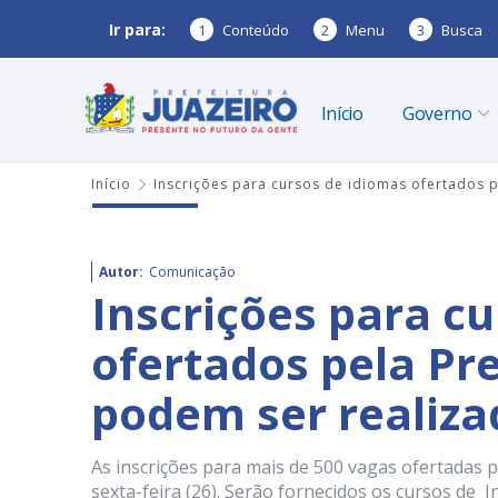
Ir para:
1
Conteúdo
2
Menu
3
Busca
Início
Governo
Início
Inscrições para cursos de idiomas ofertados pe
Autor:
Comunicação
Inscrições para c
ofertados pela Pre
podem ser realizad
As inscrições para mais de 500 vagas ofertadas p
sexta-feira (26). Serão fornecidos os cursos de In