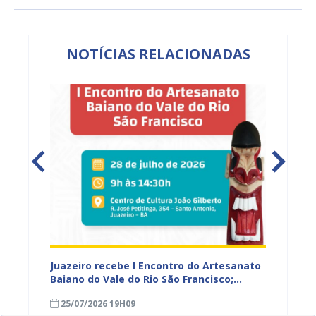
NOTÍCIAS RELACIONADAS
 Vale
Juazeiro recebe I Encontro do Artesanato
Prefeit
r e
Baiano do Vale do Rio São Francisco;
prelim
inscrições estão abertas
prazo 
25/07/2026 19H09
23/07