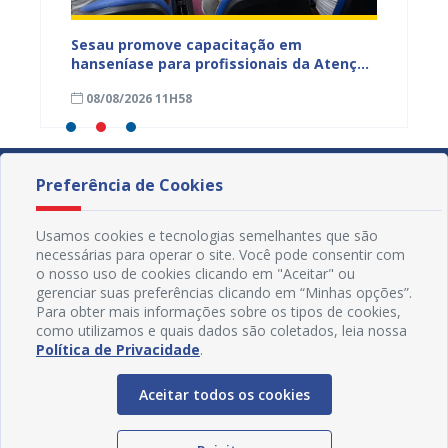
ficação
Sesau promove capacitação em
Sesau 
azeiro
hanseníase para profissionais da Atenção
progra
Primária de Juazeiro
determ
08/08/2026 11H58
07/08
Preferência de Cookies
Usamos cookies e tecnologias semelhantes que são
necessárias para operar o site. Você pode consentir com
o nosso uso de cookies clicando em "Aceitar" ou
gerenciar suas preferências clicando em “Minhas opções”.
Para obter mais informações sobre os tipos de cookies,
como utilizamos e quais dados são coletados, leia nossa
Política de Privacidade
.
Aceitar todos os cookies
Redes Sociais