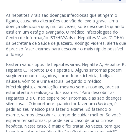
As hepatites virais são doenças infecciosas que atingem o
fígado, causando alterações que vão de leve a grave. Uma
doença silenciosa que, muitas vezes, só é descoberta quando
está em um estágio avançado. O médico infectologista do
Centro de Informação IST/HIV/Aids e Hepatites Virais (CIDHA)
da Secretaria de Saúde de Juazeiro, Rodrigo Videres, alerta que
é preciso fazer exames para descobrir o mais rápido possível
a doença.
Existem vários tipos de hepatites virais: Hepatite A, Hepatite B,
Hepatite C, Hepatite D e Hepatite E. Alguns sintomas podem
surgir em quadros agudos, como febre, icterícia, fadiga,
náusea, vômito e urina escura. Segundo o médico
infectologista, a população, mesmo sem sintomas, precisa
estar atenta à realização dos exames. “Para descobrir as
Hepatites B e C, não espere por sintomas, elas são doenças
silenciosas. O importante quando for fazer um
check up
, é
pedir ao seu médico para fazer o exame. Só fazendo o
exame, vamos descobrir a tempo de cuidar melhor. Se você
esperar ter sintomas, já pode ser o caso de uma cirrose
hepática. Neste caso, é mais difícil tratar. Às vezes, tem que
fazer transplante hepático. Então não é melhor prevenir?!”,