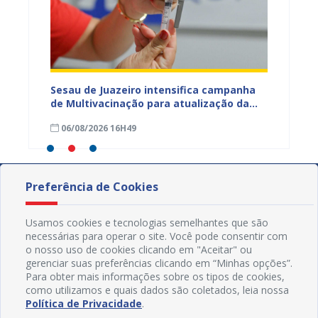
adual
Sesau de Juazeiro intensifica campanha
Saúde 
s
de Multivacinação para atualização da
no fim
s da
caderneta de crianças e adolescentes
garant
06/08/2026 16H49
01/08
Preferência de Cookies
Usamos cookies e tecnologias semelhantes que são
necessárias para operar o site. Você pode consentir com
o nosso uso de cookies clicando em "Aceitar" ou
gerenciar suas preferências clicando em “Minhas opções”.
Para obter mais informações sobre os tipos de cookies,
como utilizamos e quais dados são coletados, leia nossa
Política de Privacidade
.