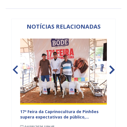
NOTÍCIAS RELACIONADAS
 leva
17ª Feira da Caprinocultura de Pinhões
Prefei
umanos
supera expectativas de público,
integr
comercialização e exposição de animais
públic
04/08/2026 18H45
04/08