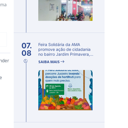
 uma
07.
Feira Solidária da AMA
promove ação de cidadania
08
no bairro Jardim Primavera,
em Ju...
ender
SAIBA MAIS
e