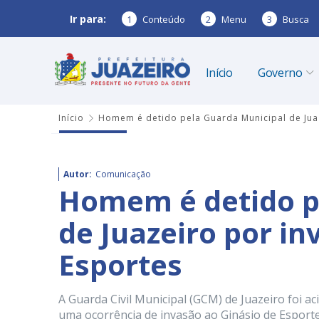
Ir para:
1
Conteúdo
2
Menu
3
Busca
Início
Governo
Início
Homem é detido pela Guarda Municipal de Juaz
Autor:
Comunicação
Homem é detido p
de Juazeiro por in
Esportes
A Guarda Civil Municipal (GCM) de Juazeiro foi ac
uma ocorrência de invasão ao Ginásio de Esporte