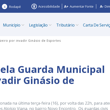
Acessibilidade
Aumentar Fonte
Dim
4
Rodapé
Município
Legislação
Tributário
Carta De Servi
eiro por invadir Ginásio de Esportes
ela Guarda Municipal
vadir Ginásio de
ionada na última terça-feira (16), por volta das 22h, para at
s Aloísio Viana, no bairro Novo Encontro. Os guardas civis