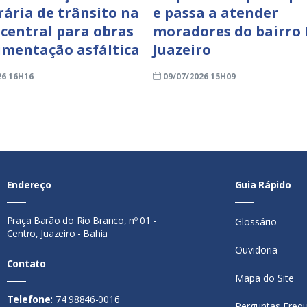
ária de trânsito na
e passa a atender
 central para obras
moradores do bairro
imentação asfáltica
Juazeiro
26 16H16
09/07/2026 15H09
Endereço
Guia Rápido
Praça Barão do Rio Branco, nº 01 -
Glossário
Centro, Juazeiro - Bahia
Ouvidoria
Contato
Mapa do Site
Telefone:
74 98846-0016
Perguntas Freq