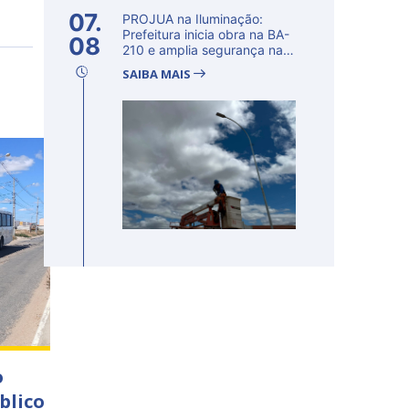
07.
PROJUA na Iluminação:
Prefeitura inicia obra na BA-
08
210 e amplia segurança na
regi�...
SAIBA MAIS
o
blico