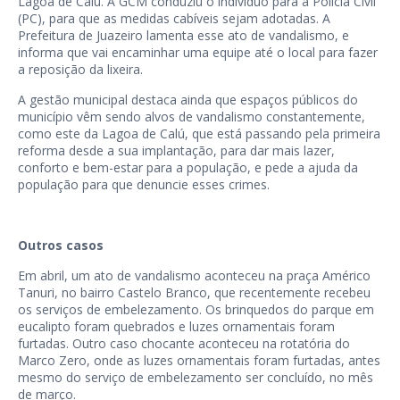
Lagoa de Calú. A GCM conduziu o indivíduo para a Polícia Civil
(PC), para que as medidas cabíveis sejam adotadas. A
Prefeitura de Juazeiro lamenta esse ato de vandalismo, e
informa que vai encaminhar uma equipe até o local para fazer
a reposição da lixeira.
A gestão municipal destaca ainda que espaços públicos do
município vêm sendo alvos de vandalismo constantemente,
como este da Lagoa de Calú, que está passando pela primeira
reforma desde a sua implantação, para dar mais lazer,
conforto e bem-estar para a população, e pede a ajuda da
população para que denuncie esses crimes.
Outros casos
Em abril, um ato de vandalismo aconteceu na praça Américo
Tanuri, no bairro Castelo Branco, que recentemente recebeu
os serviços de embelezamento. Os brinquedos do parque em
eucalipto foram quebrados e luzes ornamentais foram
furtadas. Outro caso chocante aconteceu na rotatória do
Marco Zero, onde as luzes ornamentais foram furtadas, antes
mesmo do serviço de embelezamento ser concluído, no mês
de março.