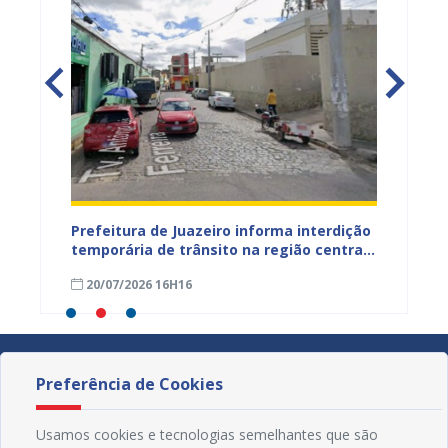
ão
Prefeitura de Juazeiro informa interdição
Prefei
temporária de trânsito na região central
públic
para obras de pavimentação asfáltica
bairro
20/07/2026 16H16
09/07
Preferência de Cookies
Usamos cookies e tecnologias semelhantes que são