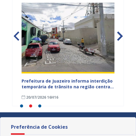
ão
Prefeitura de Juazeiro informa interdição
Prefei
temporária de trânsito na região central
públic
para obras de pavimentação asfáltica
bairro
20/07/2026 16H16
09/07
Preferência de Cookies