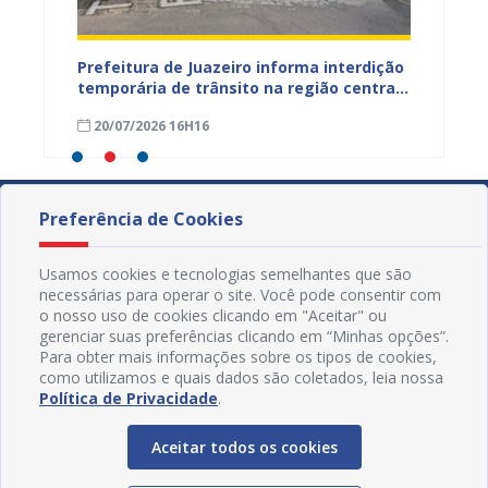
ão
Prefeitura de Juazeiro informa interdição
Prefei
temporária de trânsito na região central
públic
para obras de pavimentação asfáltica
bairro
20/07/2026 16H16
09/07
Preferência de Cookies
Usamos cookies e tecnologias semelhantes que são
necessárias para operar o site. Você pode consentir com
o nosso uso de cookies clicando em "Aceitar" ou
gerenciar suas preferências clicando em “Minhas opções”.
Para obter mais informações sobre os tipos de cookies,
como utilizamos e quais dados são coletados, leia nossa
Política de Privacidade
.
Aceitar todos os cookies