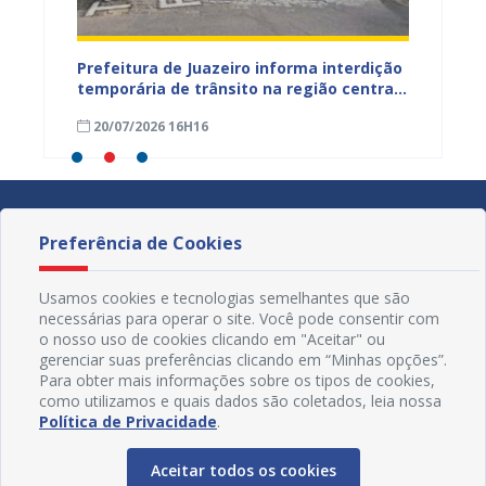
ão
Prefeitura de Juazeiro informa interdição
Prefei
temporária de trânsito na região central
públic
para obras de pavimentação asfáltica
bairro
20/07/2026 16H16
09/07
Preferência de Cookies
Usamos cookies e tecnologias semelhantes que são
necessárias para operar o site. Você pode consentir com
o nosso uso de cookies clicando em "Aceitar" ou
gerenciar suas preferências clicando em “Minhas opções”.
Para obter mais informações sobre os tipos de cookies,
como utilizamos e quais dados são coletados, leia nossa
Política de Privacidade
.
Aceitar todos os cookies