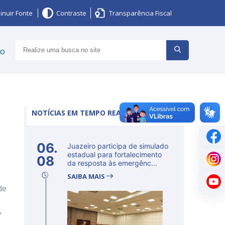
inuir Fonte
Contraste
Transparência Fiscal
ço
NOTÍCIAS EM TEMPO REAL
06.
Juazeiro participa de simulado
estadual para fortalecimento
08
da resposta às emergênc...
SAIBA MAIS
de
,