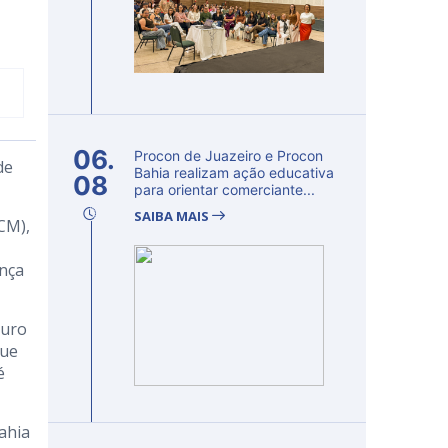
06.
Procon de Juazeiro e Procon
de
Bahia realizam ação educativa
08
para orientar comerciante...
SAIBA MAIS
CM),
ança
guro
que
é
Bahia