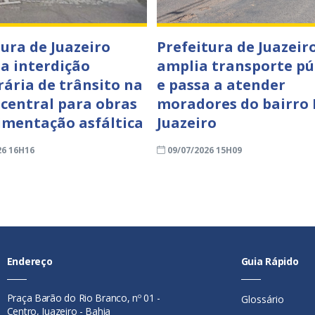
tura de Juazeiro
Prefeitura de Juazeir
a interdição
amplia transporte pú
ária de trânsito na
e passa a atender
 central para obras
moradores do bairro
imentação asfáltica
Juazeiro
26 16H16
09/07/2026 15H09
Endereço
Guia Rápido
Praça Barão do Rio Branco, nº 01 -
Glossário
Centro, Juazeiro - Bahia