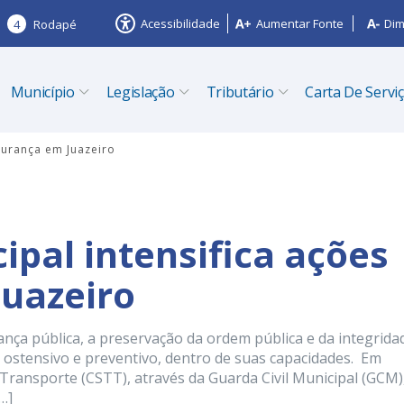
Acessibilidade
Aumentar Fonte
Dim
4
Rodapé
Município
Legislação
Tributário
Carta De Servi
gurança em Juazeiro
ipal intensifica ações
uazeiro
ança pública, a preservação da ordem pública e da integrida
 ostensivo e preventivo, dentro de suas capacidades. Em
Transporte (CSTT), através da Guarda Civil Municipal (GCM)
…]