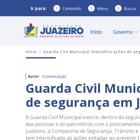
Ir para:
1
Conteúdo
2
Menu
3
Busca
Início
Governo
Início
Guarda Civil Municipal intensifica ações de se
Autor:
Comunicação
Guarda Civil Munic
de segurança em J
A Guarda Civil Municipal exerce, dentro da segur
das pessoas e do patrimônio com o policiamento
Juazeiro, a Companhia de Segurança, Trânsito e 
tem intensificado as ações voltadas ao prevenir [