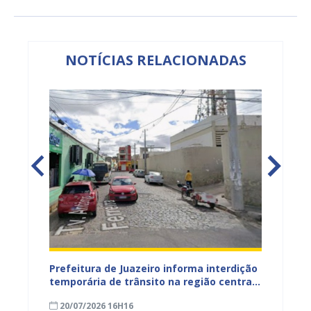
NOTÍCIAS RELACIONADAS
ão
Prefeitura de Juazeiro informa interdição
Prefei
temporária de trânsito na região central
públic
para obras de pavimentação asfáltica
bairro
20/07/2026 16H16
09/07