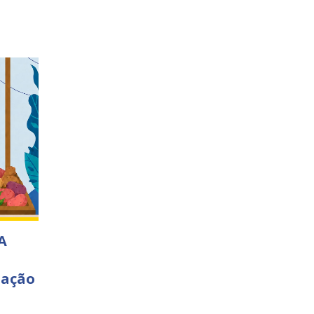
A
 ação