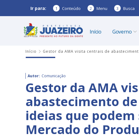
Ir para:
1
Conteúdo
2
Menu
3
Busca
Início
Governo
Início
Gestor da AMA visita centrais de abastecime
Autor:
Comunicação
Gestor da AMA vis
abastecimento de 
ideias que podem
Mercado do Produt