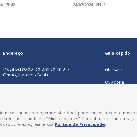
26 17H42
24/07/2026 18H12
Endereço
Guia Rápido
Praça Barão do Rio Branco, nº 01 -
Glossário
Centro, Juazeiro - Bahia
Ouvidoria
Contato
Mapa do Site
Telefone:
74 98846-0016
Perguntas Freq
Email:
ouvidoria@juazeiro.ba.gov.br
o necessárias para operar o site. Você pode consentir com o nosso
preferências clicando em “Minhas opções”. Para obter mais informaçõ
Manual de Nav
Horário De Funcionamento
s são coletados, leia nossa
Política de Privacidade
.
Política de Priv