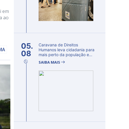
i em
a ao
05.
Caravana de Direitos
AMA
Humanos leva cidadania para
08
mais perto da população e
fortalec...
SAIBA MAIS