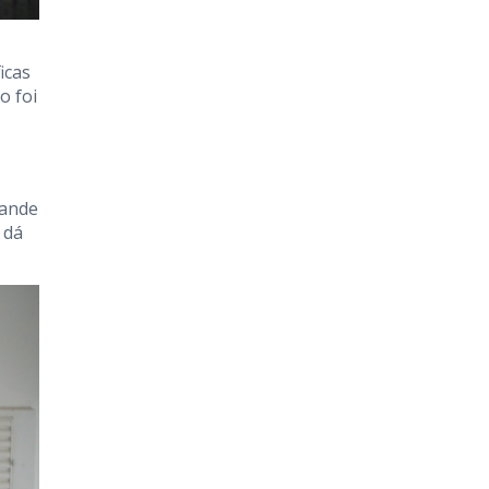
icas
o foi
rande
 dá