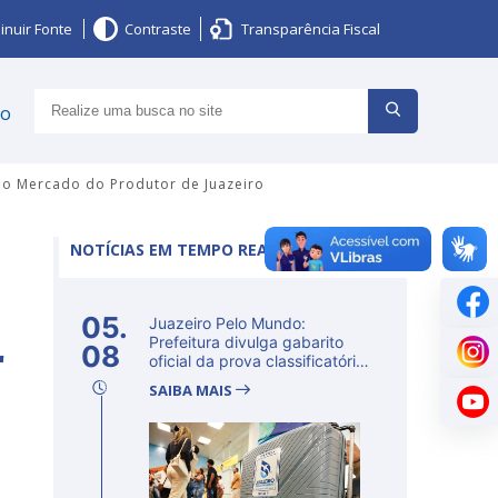
inuir Fonte
Contraste
Transparência Fiscal
ço
no Mercado do Produtor de Juazeiro
NOTÍCIAS EM TEMPO REAL
05.
Juazeiro Pelo Mundo:
r
Prefeitura divulga gabarito
08
oficial da prova classificatória
ne...
SAIBA MAIS