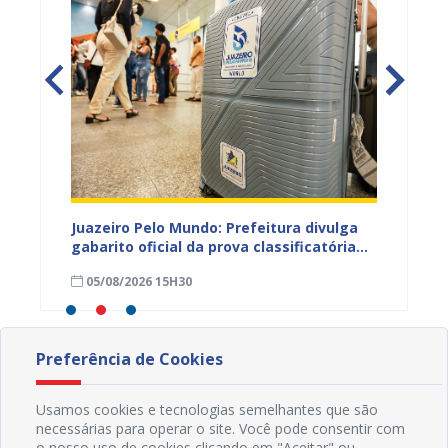
EB e
Juazeiro Pelo Mundo: Prefeitura divulga
Juazeir
mos
gabarito oficial da prova classificatória
do inte
nesta quarta (05)
neste 
05/08/2026 15H30
03/08
divulg
Preferência de Cookies
Usamos cookies e tecnologias semelhantes que são
necessárias para operar o site. Você pode consentir com
o nosso uso de cookies clicando em "Aceitar" ou