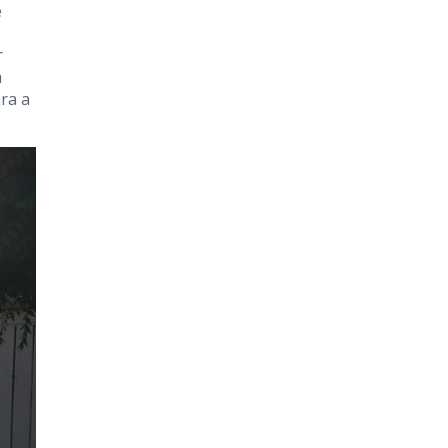
e
r
a
ra a