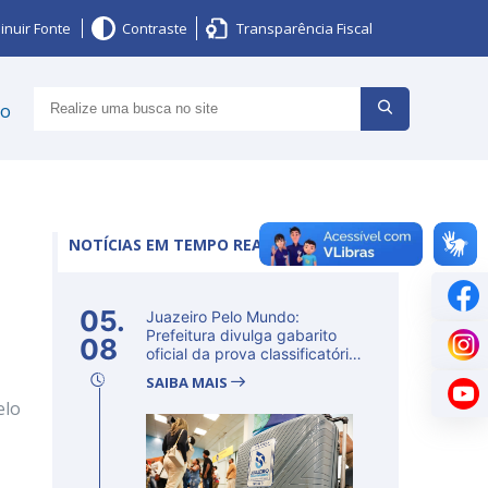
inuir Fonte
Contraste
Transparência Fiscal
ço
NOTÍCIAS EM TEMPO REAL
05.
Juazeiro Pelo Mundo:
Prefeitura divulga gabarito
08
oficial da prova classificatória
ne...
SAIBA MAIS
elo