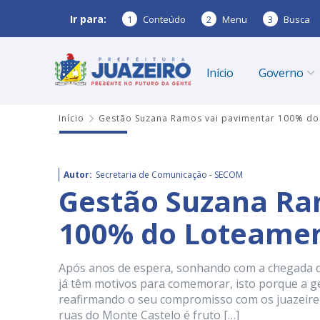
Ir para:
1
Conteúdo
2
Menu
3
Busca
Início
Governo
Início
Gestão Suzana Ramos vai pavimentar 100% do
Autor:
Secretaria de Comunicação - SECOM
Gestão Suzana Ra
100% do Loteamen
Após anos de espera, sonhando com a chegada 
já têm motivos para comemorar, isto porque a 
reafirmando o seu compromisso com os juazeiren
ruas do Monte Castelo é fruto […]