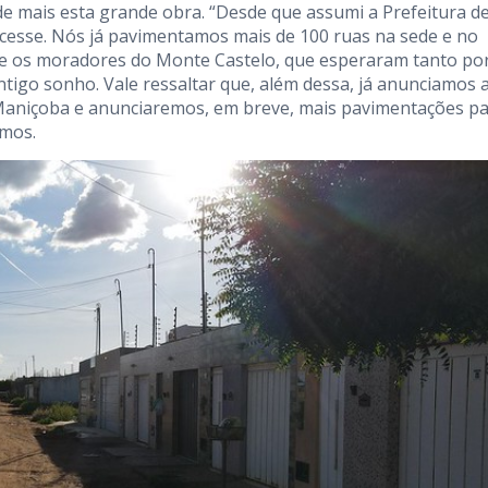
e mais esta grande obra. “Desde que assumi a Prefeitura d
ecesse. Nós já pavimentamos mais de 100 ruas na sede e no
 e os moradores do Monte Castelo, que esperaram tanto po
ntigo sonho. Vale ressaltar que, além dessa, já anunciamos 
 Maniçoba e anunciaremos, em breve, mais pavimentações pa
amos.