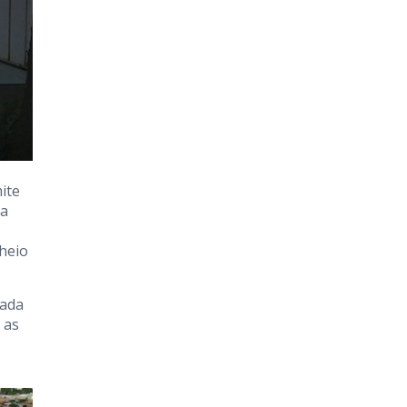
ite
sa
cheio
dada
 as