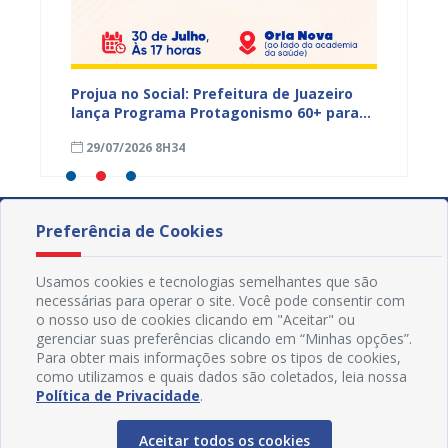
s,
Projua no Social: Prefeitura de Juazeiro
PROJUA 
vantes
lança Programa Protagonismo 60+ para
atendi
fortalecer políticas voltadas à pessoa
29/07/2026 8H34
27/07
idosa
Preferência de Cookies
Usamos cookies e tecnologias semelhantes que são
necessárias para operar o site. Você pode consentir com
o nosso uso de cookies clicando em "Aceitar" ou
gerenciar suas preferências clicando em “Minhas opções”.
Para obter mais informações sobre os tipos de cookies,
como utilizamos e quais dados são coletados, leia nossa
Política de Privacidade
.
Aceitar todos os cookies