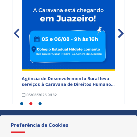
 Paz e
Agência de Desenvolvimento Rural leva
17ª Fe
ireitos
serviços à Caravana de Direitos Humanos
supera
em Juazeiro
comerc
05/08/2026 9H32
04/08
Preferência de Cookies