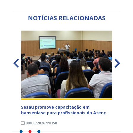
NOTÍCIAS RELACIONADAS
ficação
Sesau promove capacitação em
Sesau 
azeiro
hanseníase para profissionais da Atenção
progra
Primária de Juazeiro
determ
08/08/2026 11H58
07/08