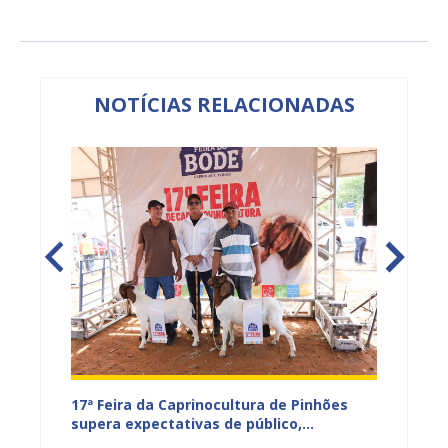
NOTÍCIAS RELACIONADAS
 leva
17ª Feira da Caprinocultura de Pinhões
Prefei
umanos
supera expectativas de público,
integr
comercialização e exposição de animais
públic