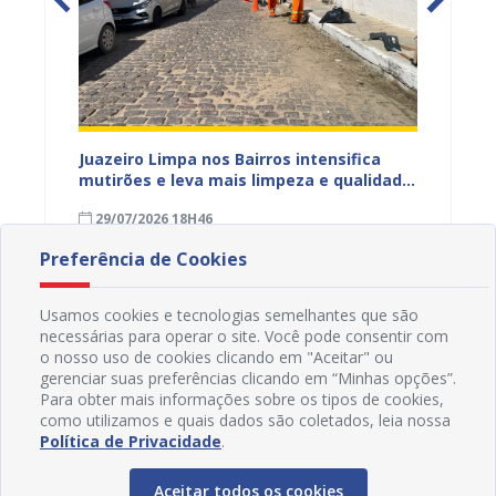
ura
Juazeiro Limpa nos Bairros intensifica
Juazei
 a
mutirões e leva mais limpeza e qualidade
equipe
de vida à população
limpez
29/07/2026 18H46
07/07
Preferência de Cookies
Usamos cookies e tecnologias semelhantes que são
necessárias para operar o site. Você pode consentir com
o nosso uso de cookies clicando em "Aceitar" ou
gerenciar suas preferências clicando em “Minhas opções”.
Para obter mais informações sobre os tipos de cookies,
como utilizamos e quais dados são coletados, leia nossa
Política de Privacidade
.
Aceitar todos os cookies