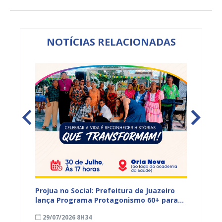
NOTÍCIAS RELACIONADAS
s,
Projua no Social: Prefeitura de Juazeiro
PROJUA 
vantes
lança Programa Protagonismo 60+ para
atendi
fortalecer políticas voltadas à pessoa
29/07/2026 8H34
27/07
idosa