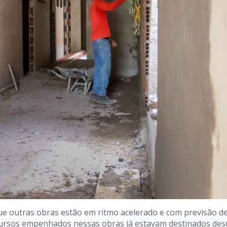
que outras obras estão em ritmo acelerado e com previsão d
ecursos empenhados nessas obras já estavam destinados des