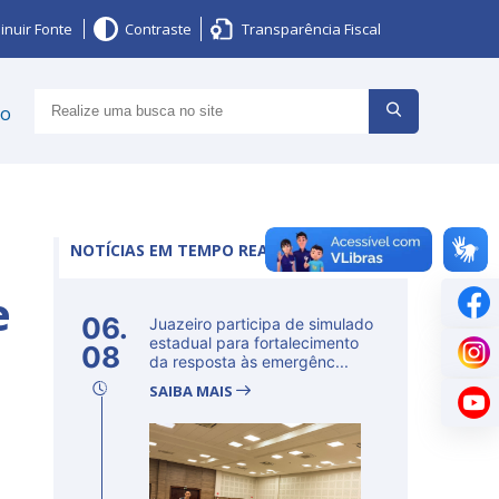
inuir Fonte
Contraste
Transparência Fiscal
ço
NOTÍCIAS EM TEMPO REAL
e
06.
Juazeiro participa de simulado
estadual para fortalecimento
08
da resposta às emergênc...
SAIBA MAIS