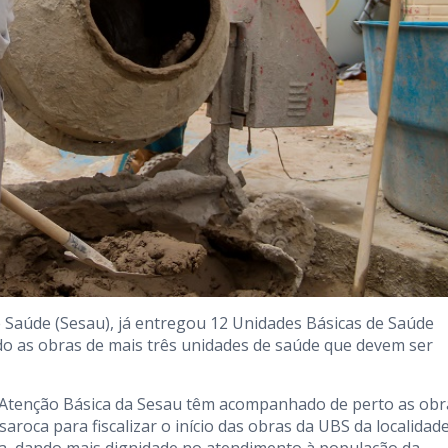
de Saúde (Sesau), já entregou 12 Unidades Básicas de Saúde
ndo as obras de mais três unidades de saúde que devem ser
 Atenção Básica da Sesau têm acompanhado de perto as obr
aroca para fiscalizar o início das obras da UBS da localidad