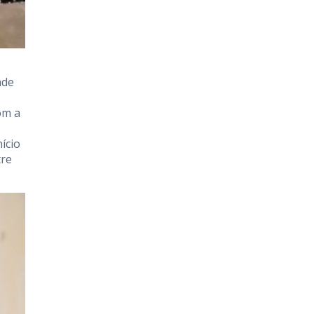
o
ade
om a
ício
tre