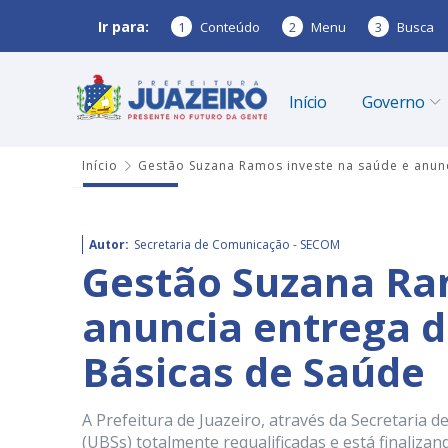
Ir para:
1
Conteúdo
2
Menu
3
Busca
Início
Governo
Início
Gestão Suzana Ramos investe na saúde e anunc
Autor:
Secretaria de Comunicação - SECOM
Gestão Suzana Ra
anuncia entrega d
Básicas de Saúde
A Prefeitura de Juazeiro, através da Secretaria 
(UBSs) totalmente requalificadas e está finaliza