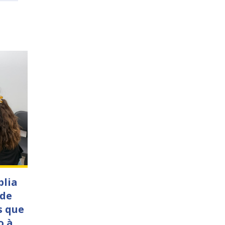
plia
 de
s que
o à