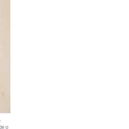
e
de o