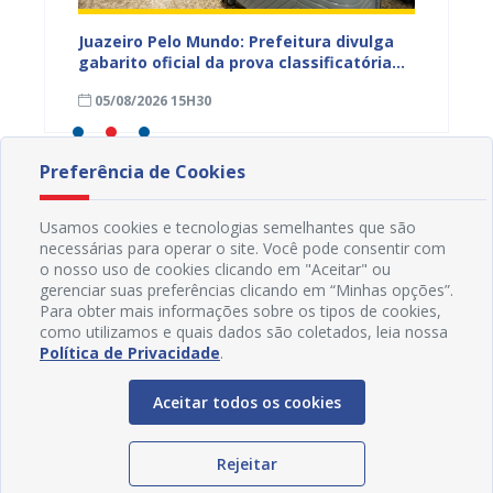
EB e
Juazeiro Pelo Mundo: Prefeitura divulga
Juazeir
mos
gabarito oficial da prova classificatória
do inte
nesta quarta (05)
neste 
05/08/2026 15H30
03/08
divulg
Preferência de Cookies
Usamos cookies e tecnologias semelhantes que são
necessárias para operar o site. Você pode consentir com
o nosso uso de cookies clicando em "Aceitar" ou
gerenciar suas preferências clicando em “Minhas opções”.
Para obter mais informações sobre os tipos de cookies,
como utilizamos e quais dados são coletados, leia nossa
Política de Privacidade
.
Aceitar todos os cookies
Rejeitar
Redes Sociais