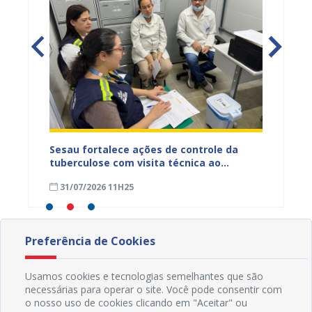
entos
Sesau fortalece ações de controle da
Saúde 
ue
tuberculose com visita técnica ao
inserç
o
Conjunto Penal de Juazeiro
acompa
31/07/2026 11H25
31/07
Família
Preferência de Cookies
Usamos cookies e tecnologias semelhantes que são
necessárias para operar o site. Você pode consentir com
o nosso uso de cookies clicando em "Aceitar" ou