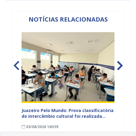
NOTÍCIAS RELACIONADAS
vulga
Juazeiro Pelo Mundo: Prova classificatória
Juazei
tória
do intercâmbio cultural foi realizada
estuda
neste domingo (02); gabarito será
03/08/2026 16H39
28/07
divulgado nesta terça (04)