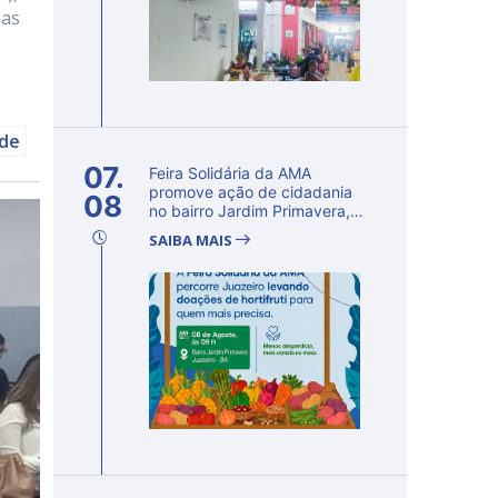
nas
úde
07.
Feira Solidária da AMA
promove ação de cidadania
08
no bairro Jardim Primavera,
em Ju...
SAIBA MAIS