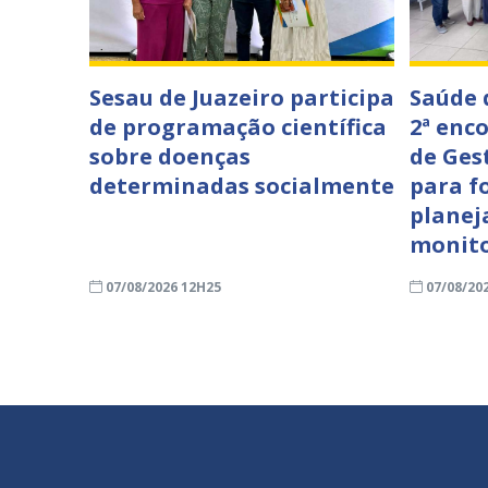
Sesau de Juazeiro participa
Saúde 
de programação científica
2ª enc
sobre doenças
de Ges
determinadas socialmente
para f
planej
monit
07/08/2026 12H25
07/08/20