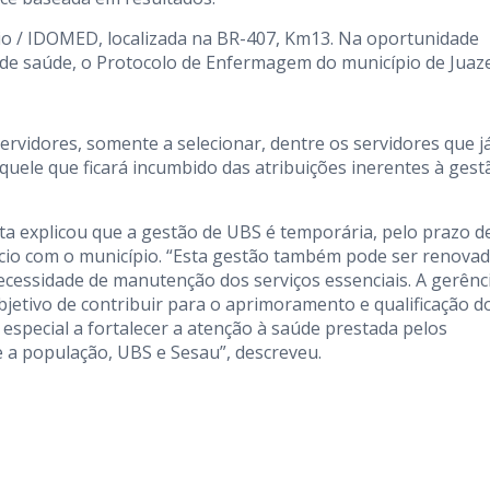
cio / IDOMED, localizada na BR-407, Km13. Na oportunidade
de saúde, o Protocolo de Enfermagem do município de Juaze
rvidores, somente a selecionar, dentre os servidores que j
uele que ficará incumbido das atribuições inerentes à gest
sta explicou que a gestão de UBS é temporária, pelo prazo d
ício com o município. “Esta gestão também pode ser renova
ecessidade de manutenção dos serviços essenciais. A gerênc
jetivo de contribuir para o aprimoramento e qualificação d
especial a fortalecer a atenção à saúde prestada pelos
e a população, UBS e Sesau”, descreveu.