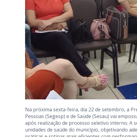
Na próxima sexta-feira, dia 22 de setembro, a Pr
Pessoas (Segesp) e de Saúde (Sesau) vai emposs
após realização de processo seletivo interno. A s
unidades de saúde do município, objetivando ad
práticas e rotinas mais eficientes com performa