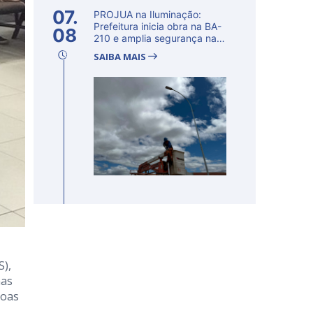
07.
PROJUA na Iluminação:
Prefeitura inicia obra na BA-
08
210 e amplia segurança na
regi�...
SAIBA MAIS
S),
nas
boas