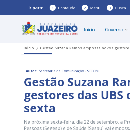
Ir para:
1
Conteúdo
2
Menu
3
Busca
Início
Governo
Início
Gestão Suzana Ramos empossa novos gestores
Autor:
Secretaria de Comunicação - SECOM
Gestão Suzana R
gestores das UBS 
sexta
Na próxima sexta-feira, dia 22 de setembro, a Pr
Pessoas (Segesp) e de Saúde (Sesau) vai emposs