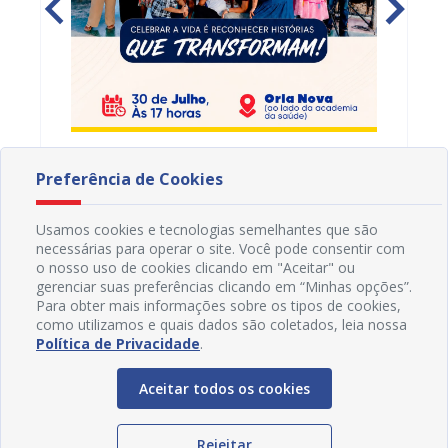
s,
Projua no Social: Prefeitura de Juazeiro
PROJUA 
vantes
lança Programa Protagonismo 60+ para
atendi
Preferência de Cookies
fortalecer políticas voltadas à pessoa
29/07/2026 8H34
27/07
idosa
Usamos cookies e tecnologias semelhantes que são
necessárias para operar o site. Você pode consentir com
o nosso uso de cookies clicando em "Aceitar" ou
gerenciar suas preferências clicando em “Minhas opções”.
Para obter mais informações sobre os tipos de cookies,
como utilizamos e quais dados são coletados, leia nossa
Política de Privacidade
.
Aceitar todos os cookies
Rejeitar