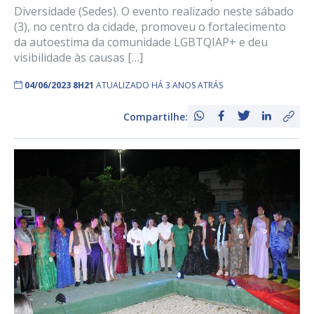
Diversidade (Sedes). O evento realizado neste sábado
(3), no centro da cidade, promoveu o fortalecimento
da autoestima da comunidade LGBTQIAP+ e deu
visibilidade às causas […]
04/06/2023 8H21
ATUALIZADO HÁ 3 ANOS ATRÁS
Compartilhe: