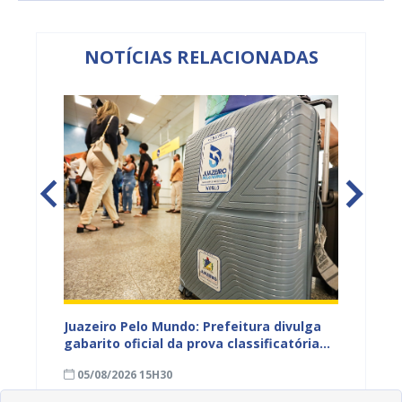
NOTÍCIAS RELACIONADAS
EB e
Juazeiro Pelo Mundo: Prefeitura divulga
Juazeir
mos
gabarito oficial da prova classificatória
do inte
nesta quarta (05)
neste 
05/08/2026 15H30
03/08
divulg