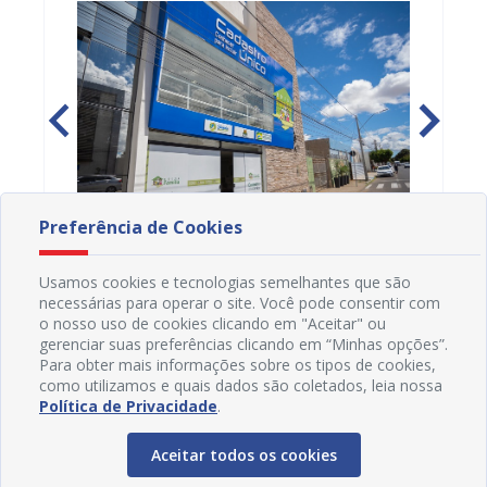
Preferência de Cookies
CadÚnico suspende novos cadastros,
Projua 
Usamos cookies e tecnologias semelhantes que são
atualizações e emissão de comprovantes
lança 
necessárias para operar o site. Você pode consentir com
ação
nesta sexta-feira (7), em Juazeiro
fortale
o nosso uso de cookies clicando em "Aceitar" ou
06/08/2026 15H44
29/07
idosa
gerenciar suas preferências clicando em “Minhas opções”.
Para obter mais informações sobre os tipos de cookies,
como utilizamos e quais dados são coletados, leia nossa
Política de Privacidade
.
Aceitar todos os cookies