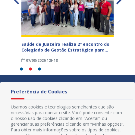
Saúde de Juazeiro realiza 2ª encontro do
Saúde 
nças
Colegiado de Gestão Estratégica para
com aç
fortalecer planejamento e
voltad
07/08/2026 12H18
07/08
monitoramento do SUS
Preferência de Cookies
Usamos cookies e tecnologias semelhantes que são
necessárias para operar o site. Você pode consentir com
o nosso uso de cookies clicando em "Aceitar" ou
gerenciar suas preferências clicando em “Minhas opções”.
Para obter mais informações sobre os tipos de cookies,