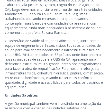
Temos no total sete em licitação: Massaroca, Argemiro,
Tabuleiro, Vila Jacaré, Alagadiço, Lagoa do Boi e agora a da
CAJ. Logo devemos anunciar a reforma de mais três unidades:
Mandacarau I, João Paulo II e Capim Raiz. Seguimos
trabalhando, buscando recursos para que possamos
contemplar mais bairros e comunidades da área rural com
equipamentos ainda mais adequados à assistência de saúde”,
comemorou a prefeita Suzana Ramos.
O secretário de Saúde Allan Jones afirmou que, junto com a
equipe de engenharia da Sesau, visitou todas as unidades de
saúde para avaliar detalhadamente a infraestrutura física de
cada UBS. “Visitamos todos os 58 prédios onde funcionam as
nossas unidades de saúde e a UBS da CAJ apresenta uma
deficiência estrutural muito grande, então nos programamos
para fazer a obra de requalificação. Faremos um reforço na
infraestrutura física, cobertura hidráulica, pintura, climatização,
entre outras benfeitorias, visando trazer mais conforto,
qualidade, dignidade e acessibilidade para todos os usuários e
equipe”, disse.
Unidades Satélites
A gestão municipal também vem investindo na ampliação da
assistência com a criação de unidades satélites nos